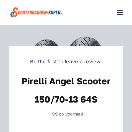
Skip
to
Togg
content
Navi
Home
Scooterbanden
Be the first to leave a review.
Merken
Pirelli Angel Scooter
Over ons
150/70-13 64S
Veelgestelde vragen
99 op voorraad
Contact