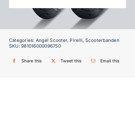
WooCommerce My Account
WooCommerce Cart
Categories:
Angel Scooter
,
Pirelli
,
Scooterbanden
SKU:
981016000096750
Share this
Tweet this
Email this