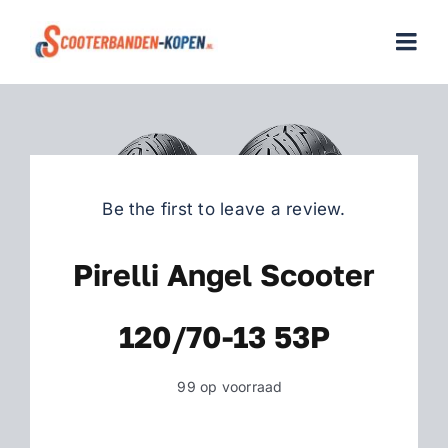
Skip
to
Togg
content
Navi
Home
Scooterbanden
Be the first to leave a review.
Merken
Pirelli Angel Scooter
Over ons
120/70-13 53P
Veelgestelde vragen
99 op voorraad
Contact