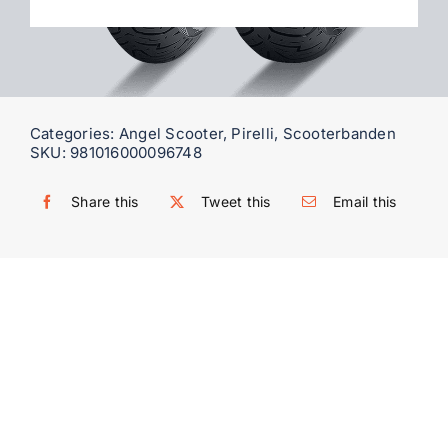
WooCommerce My Account
WooCommerce Cart
Categories:
Angel Scooter
,
Pirelli
,
Scooterbanden
SKU:
981016000096748
Share this
Tweet this
Email this