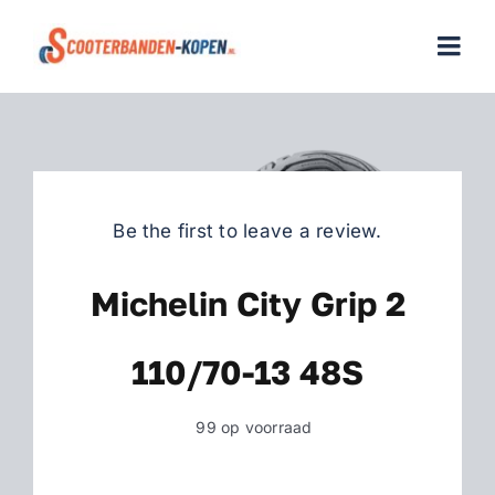
Skip
to
Togg
content
Navi
Home
Scooterbanden
Be the first to leave a review.
Merken
Michelin City Grip 2
Over ons
110/70-13 48S
Veelgestelde vragen
99 op voorraad
Contact