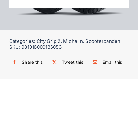
WooCommerce My Account
WooCommerce Cart
Categories:
City Grip 2
,
Michelin
,
Scooterbanden
SKU:
981016000136053
Share this
Tweet this
Email this