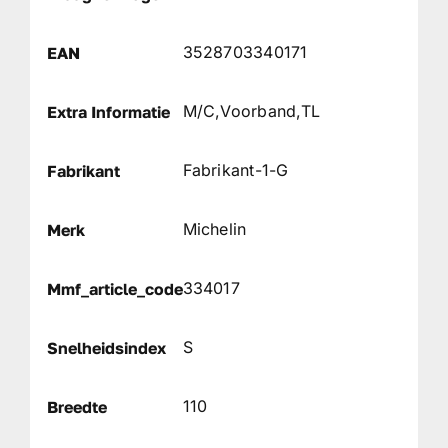
3528703340171
EAN
M/C,Voorband,TL
Extra Informatie
Fabrikant-1-G
Fabrikant
Michelin
Merk
334017
Mmf_article_code
S
Snelheidsindex
110
Breedte