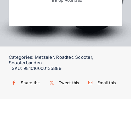
99 op voorraad
WooCommerce My Account
WooCommerce Cart
Categories:
Metzeler
,
Roadtec Scooter
,
Scooterbanden
SKU:
981016000135889
Share this
Tweet this
Email this