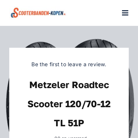
Skip
to
Togg
content
Navi
Home
Scooterbanden
Be the first to leave a review.
Merken
Metzeler Roadtec
Over ons
Scooter 120/70-12
Veelgestelde vragen
TL 51P
Contact