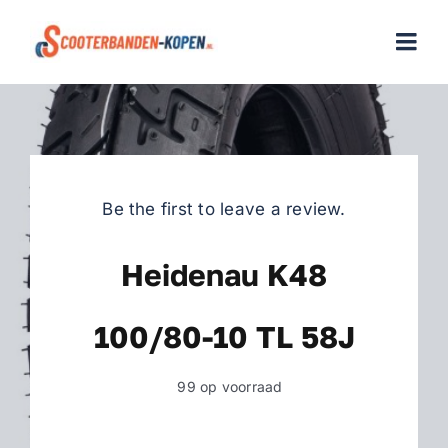
Skip
to
Togg
content
Navi
Home
Scooterbanden
Be the first to leave a review.
Merken
Heidenau K48
Over ons
100/80-10 TL 58J
Veelgestelde vragen
99 op voorraad
Contact