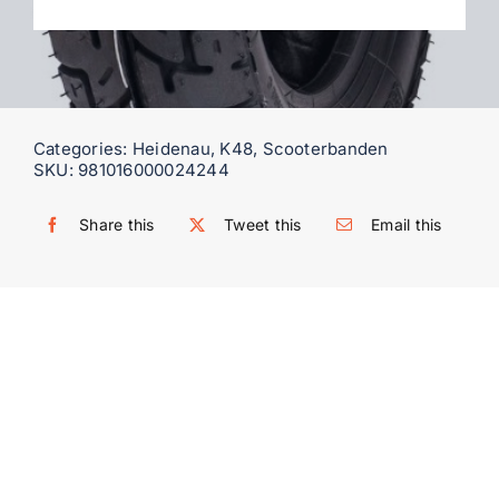
WooCommerce My Account
WooCommerce Cart
Categories:
Heidenau
,
K48
,
Scooterbanden
SKU:
981016000024244
Share this
Tweet this
Email this