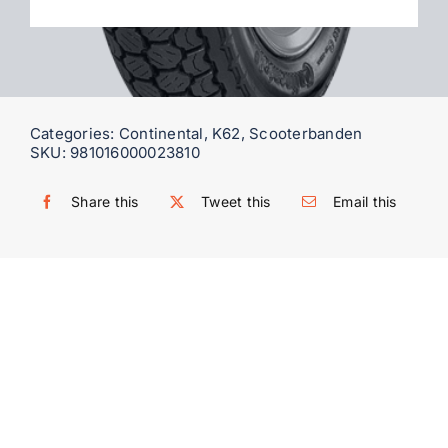
WooCommerce My Account
WooCommerce Cart
Categories:
Continental
,
K62
,
Scooterbanden
SKU:
981016000023810
Share this
Tweet this
Email this