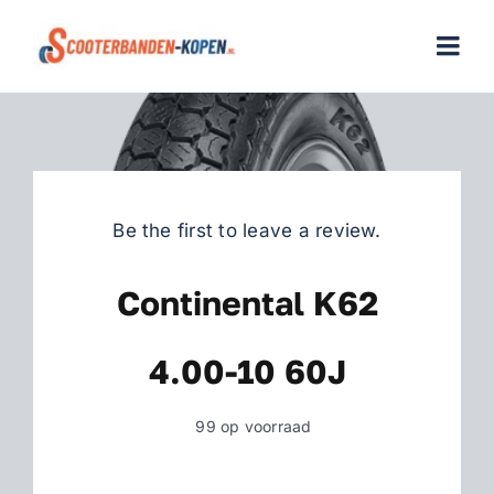
Skip
to
Togg
content
Navi
Home
Scooterbanden
Be the first to leave a review.
Merken
Continental K62
Over ons
4.00-10 60J
Veelgestelde vragen
99 op voorraad
Contact