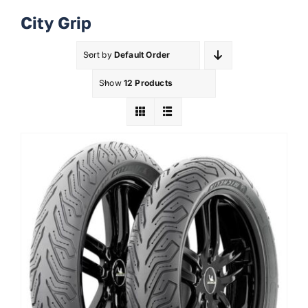
City Grip
WooCommerce My Account
Sort by
Default Order
Show
12 Products
WooCommerce Cart