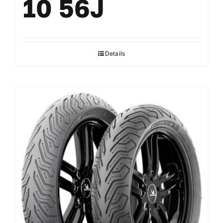
10 56J
Details